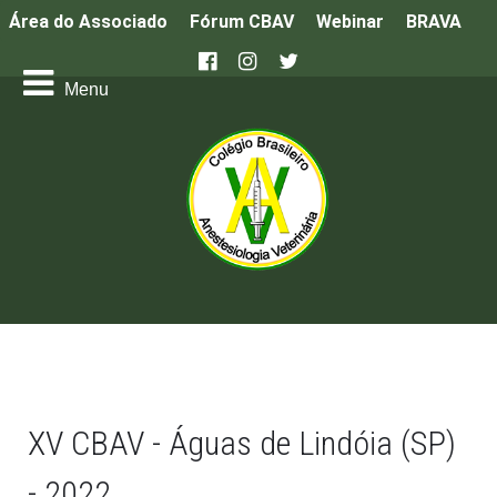
Área do Associado
Fórum CBAV
Webinar
BRAVA
XV CBAV - Águas de Lindóia (SP)
- 2022